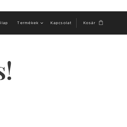
őlap
Termékek
Kapcsolat
Kosár
s!