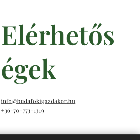
Elérhetős
égek
info@budafokigazdakor.hu
+36-70-773-1319