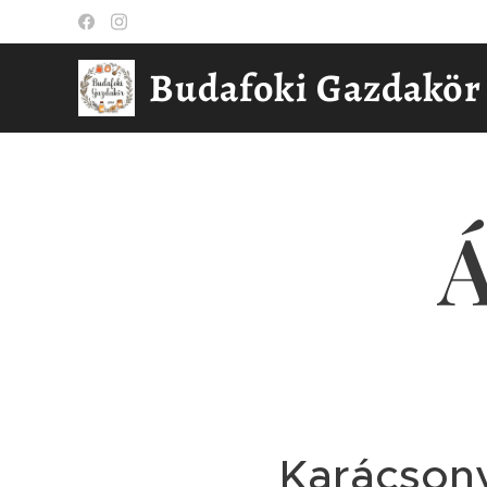
Budafoki Gazdakör
Á
Karácsony