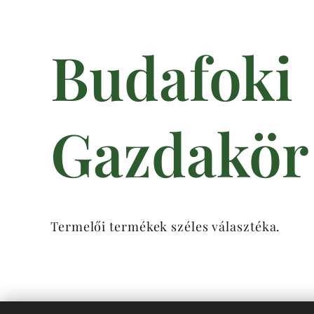
Budafoki
Gazdakör
Termelői termékek széles választéka.