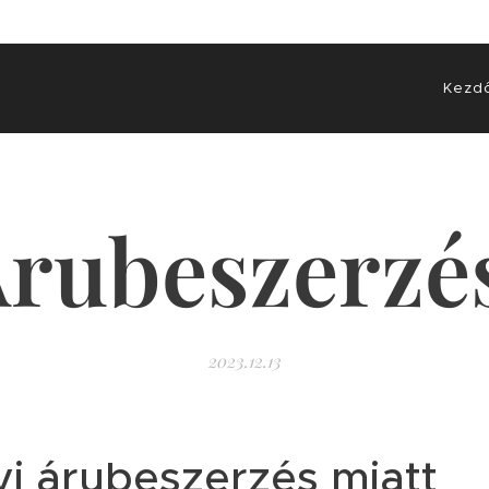
Kezd
rubeszerzé
2023.12.13
i árubeszerzés miatt