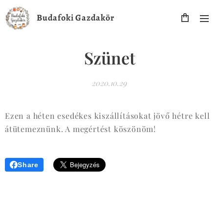
Budafoki Gazdakör
Szünet
2020.10.29
Ezen a héten esedékes kiszállításokat jövő hétre kell
átütemeznünk. A megértést köszönöm!
Share