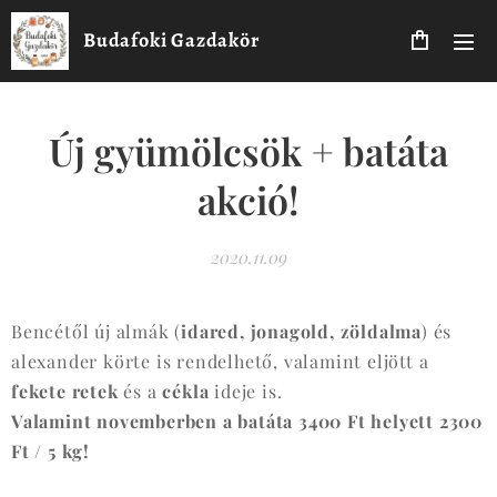
Budafoki Gazdakör
Új gyümölcsök + batáta
akció!
2020.11.09
Bencétől új almák (
idared, jonagold, zöldalma
) és
alexander körte is rendelhető, valamint eljött a
fekete retek
és a
cékla
ideje is.
Valamint novemberben a batáta 3400 Ft helyett 2300
Ft / 5 kg!