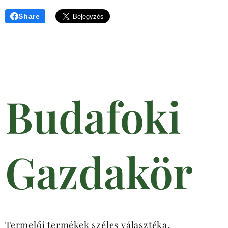
Share
Budafoki
Gazdakör
Termelői termékek széles választéka.