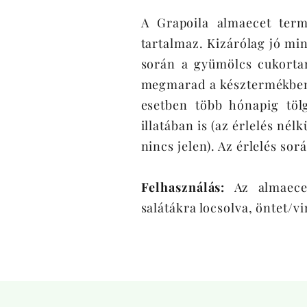
A Grapoila almaecet termé
tartalmaz. Kizárólag jó min
során a gyümölcs cukortar
megmarad a késztermékben.
esetben több hónapig töl
illatában is (az érlelés né
nincs jelen). Az érlelés so
Felhasználás:
Az almaece
salátákra locsolva, öntet/vi