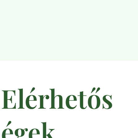
Elérhetős
égek