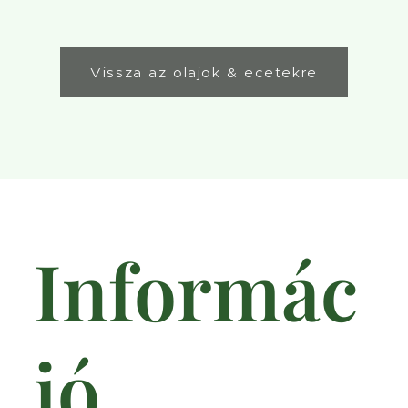
Vissza az olajok & ecetekre
Informác
ió