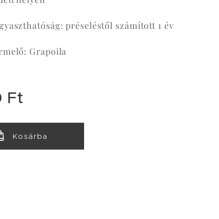
gyaszthatóság: préseléstől számított 1 év
rmelő: Grapoila
0
Ft
Kosárba