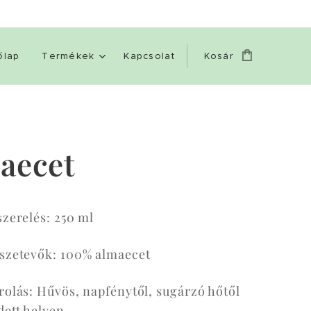
őlap
Termékek
Kapcsolat
Kosár
aecet
szerelés: 250 ml
szetevők: 100% almaecet
rolás: Hűvös, napfénytől, sugárzó hőtől
dett helyen