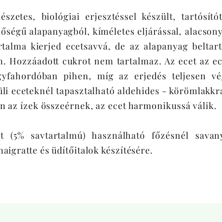
szetes, biológiai erjesztéssel készült, tartósít
őségű alapanyagból, kíméletes eljárással, alacson
talma kierjed ecetsavvá, de az alapanyag beltar
 Hozzáadott cukrot nem tartalmaz. Az ecet az e
gyfahordóban pihen, míg az erjedés teljesen v
lküli eceteknél tapasztalható aldehides - körömlakk
rán az ízek összeérnek, az ecet harmonikussá válik.
t (5% savtartalmú) használható főzésnél savany
naigratte és üdítőitalok készítésére.