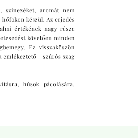
ót, színezéket, aromát nem
y hőfokon készül. Az erjedés
talmi értékének nagy része
cetesedést követően minden
égbemegy. Ez visszaköszön
ra emlékeztető - szúrós szag
ításra, húsok pácolására,