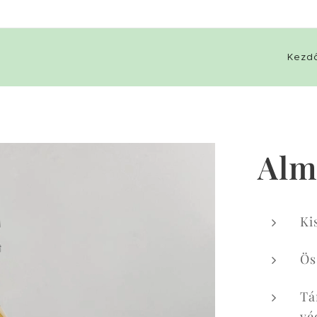
Kezd
Alm
Ki
Ös
Tá
vé