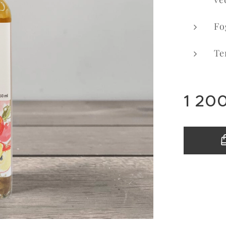
Fo
Te
1 20