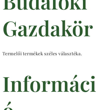
Budafoki
Gazdakör
Termelői termékek széles választéka.
Informáci