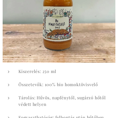
Kiszerelés: 250 ml
Összetevők: 100% bio homoktövisvelő
Tárolás: Hűvös, napfénytől, sugárzó hőtől
védett helyen
Fogyaszthatóság: felbontás után hűtőben