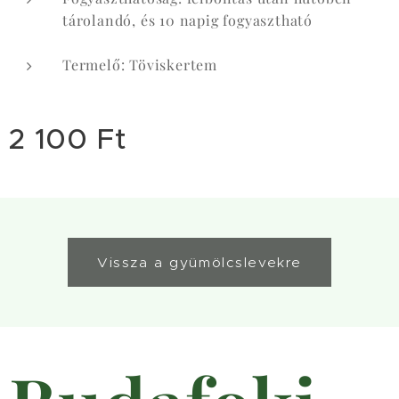
tárolandó, és 10 napig fogyasztható
Termelő: Töviskertem
2 100
Ft
Vissza a gyümölcslevekre