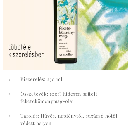
Kiszerelés: 250 ml
Összetevők: 100% hidegen sajtolt
feketeköménymag-olaj
Tárolás: Hűvös, napfénytől, sugárzó hőtől
védett helyen