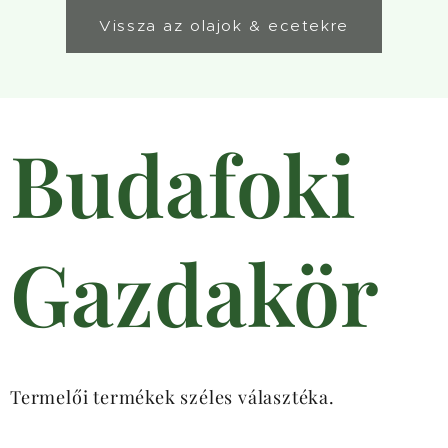
Vissza az olajok & ecetekre
Budafoki
Gazdakör
Termelői termékek széles választéka.