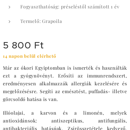
Fogyaszthatóság: préseléstől számított 1 év
Termelő: Grapoila
5 800
Ft
14 napon belül elérhető
Már az ókori Egyiptomban is ismerték és használták
ezt a gyógynövényt. Erősíti az immunrendszert,
eredményesen alkalmazzák allergiák kezelésére és
megelőzésésre. Segíti az emésztést, puffadás- illetve
görcsoldó hatása is van.
Illóolajai, a karvon és a limonén, melyek
antioxidánsok: antiszeptikus, antifungális,
antibakteriális hatásúak. Zsírösszetétele kedvező,