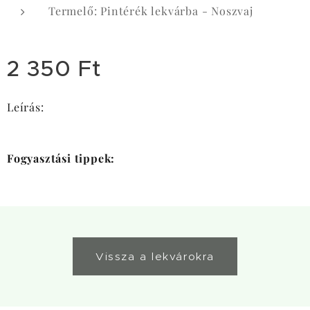
Termelő: Pintérék lekvárba - Noszvaj
2 350
Ft
Leírás:
Fogyasztási tippek:
Vissza a lekvárokra