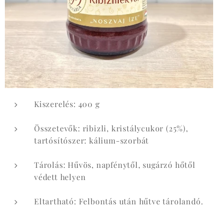
Kiszerelés: 400 g
Összetevők: ribizli, kristálycukor (25%),
tartósítószer: kálium-szorbát
Tárolás: Hűvös, napfénytől, sugárzó hőtől
védett helyen
Eltartható: Felbontás után hűtve tárolandó.