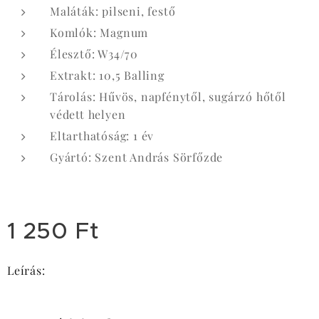
Maláták: pilseni, festő
Komlók: Magnum
Élesztő: W34/70
Extrakt: 10,5 Balling
Tárolás: Hűvös, napfénytől, sugárzó hőtől
védett helyen
Eltarthatóság: 1 év
Gyártó: Szent András Sörfőzde
1 250
Ft
Leírás: