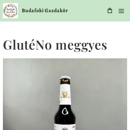
Budafoki Gazdakör
GlutéNo meggyes