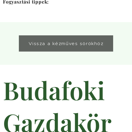
Fogyasztási tippek:
Vissza a kézműves sörökhöz
Budafoki
Gazdakör