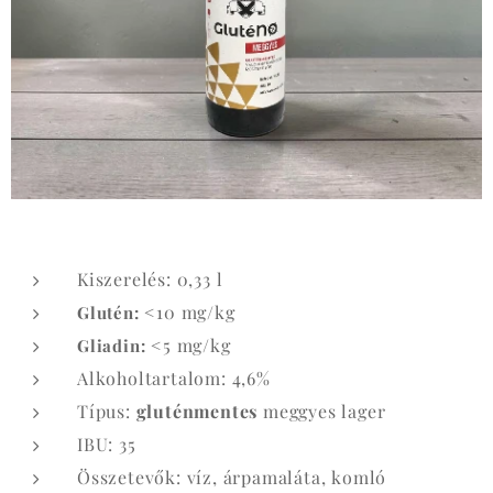
Kiszerelés: 0,33 l
<10 mg/kg
Glutén:
<5 mg/kg
Gliadin:
Alkoholtartalom: 4,6%
Típus:
gluténmentes
meggyes lager
IBU: 35
Összetevők: víz, árpamaláta, komló