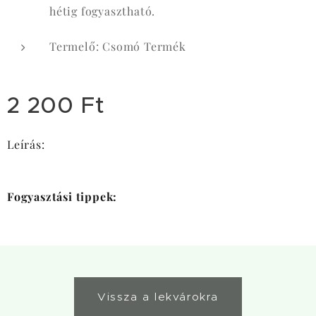
hétig fogyasztható.
Termelő: Csomó Termék
2 200
Ft
Leírás:
Fogyasztási tippek:
Vissza a lekvárokra