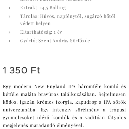
Extrakt: 14,5 Balling
Tárolás: Hűvös, napfénytől, sugárzó hőtől
védett helyen
Eltarthatóság: 1 év
Gyártó: Szent András Sörfőzde
1 350
Ft
Egy modern New England IPA háromféle komló és
kétféle maláta bravúros találkozásában. Sejtelmesen
ködös, igazán krémes ízorgia, kapudrog a IPA sörök
univerzumába. Egy intenzív sörélmény a trópusi
gyümölcsöket idéző komlók és a vadítóan fátyolos
megjelenés maradandó élményével.