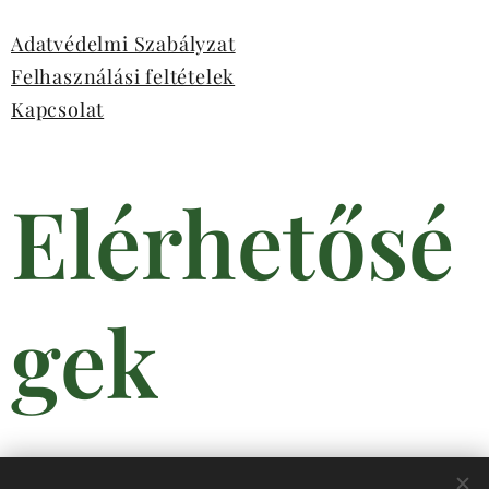
Adatvédelmi Szabályzat
Felhasználási feltételek
Kapcsolat
Elérhetősé
gek
info@budafokigazdakor.hu