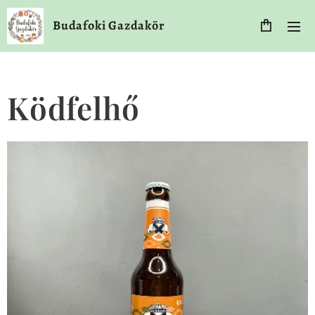
Budafoki Gazdakör
Ködfelhő