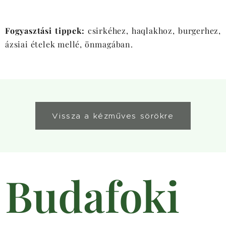
Fogyasztási tippek:
csirkéhez, haqlakhoz, burgerhez,
ázsiai ételek mellé, önmagában.
Vissza a kézműves sörökre
Budafoki