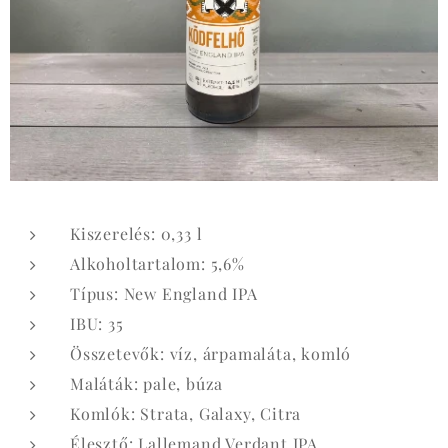
Kiszerelés: 0,33 l
Alkoholtartalom: 5,6%
Típus: New England IPA
IBU: 35
Összetevők: víz, árpamaláta, komló
Maláták: pale, búza
Komlók: Strata, Galaxy, Citra
Élesztő: Lallemand Verdant IPA