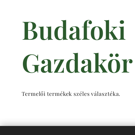
Budafoki
Gazdakör
Termelői termékek széles választéka.