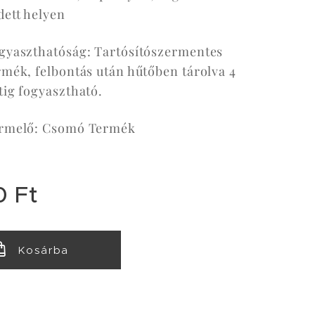
dett helyen
gyaszthatóság: Tartósítószermentes
rmék, felbontás után hűtőben tárolva 4
tig fogyasztható.
rmelő: Csomó Termék
0
Ft
Kosárba