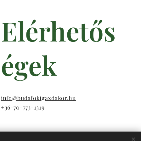
Elérhetős
égek
info@budafokigazdakor.hu
+36-70-773-1319