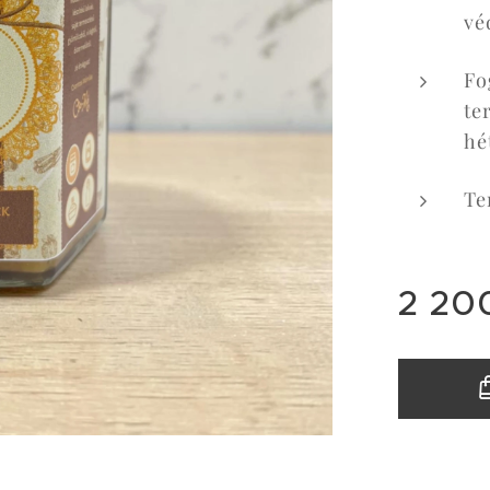
vé
Fo
te
hé
Te
2 20