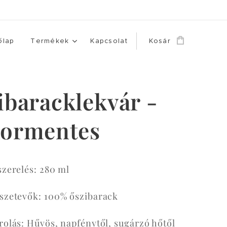
őlap
Termékek
Kapcsolat
Kosár
ibaracklekvár -
ormentes
szerelés: 280 ml
szetevők: 100% őszibarack
rolás: Hűvös, napfénytől, sugárzó hőtől