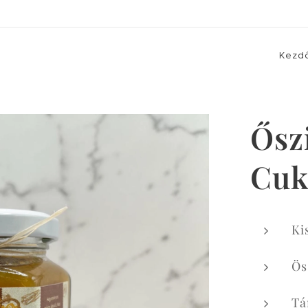
Kezd
Ősz
Cuk
Ki
Ös
Tá