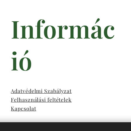
Informác
ió
Adatvédelmi Szabályzat
Felhasználási feltételek
Kapcsolat