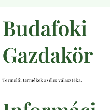
Budafoki
Gazdakör
Termelői termékek széles választéka.
Informáci