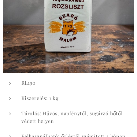
RL190
Kiszerelés: 1 kg
Tárolás: Hűvös, napfénytől, sugárzó hőtől
védett helyen
Felhasználható: őrléstől számított 2 hónap