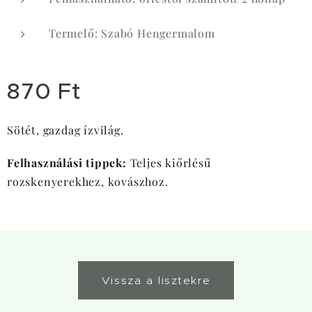
Termelő: Szabó Hengermalom
870
Ft
Sötét, gazdag ízvilág.
Felhasználási tippek:
Teljes kiőrlésű
rozskenyerekhez, kovászhoz.
Vissza a lisztekre