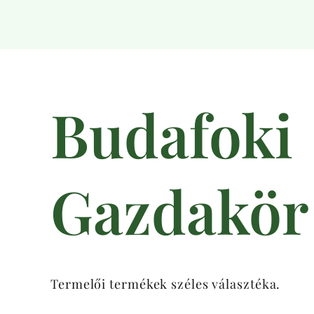
Budafoki
Gazdakör
Termelői termékek széles választéka.