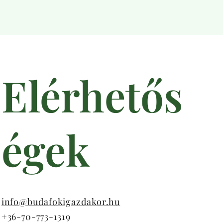
Elérhetős
égek
info@budafokigazdakor.hu
+36-70-773-1319