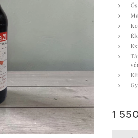
Ös
Ma
Ko
Él
Ex
Tá
vé
El
Gy
1 55