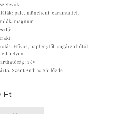
szetevők:
láták: pale, müncheni, caramünich
mlók: magnum
esztő:
trakt:
rolás: Hűvös, napfénytől, sugárzó hőtől
dett helyen
tarthatóság: 1 év
ártó: Szent András Sörfőzde
0
Ft