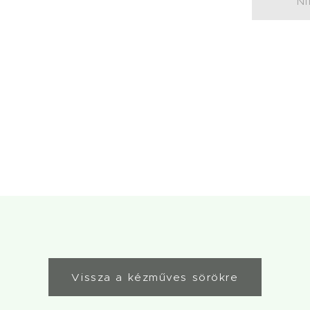
Ni
Vissza a kézműves sörökre