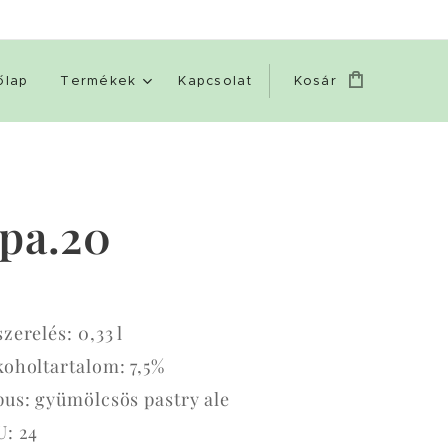
őlap
Termékek
Kapcsolat
Kosár
pa.20
szerelés: 0,33 l
koholtartalom: 7,5%
pus: gyümölcsös pastry ale
U: 24