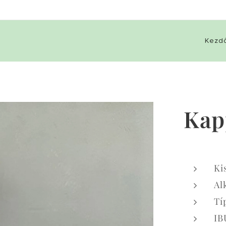
Kezd
Kap
Ki
Al
Tí
IB