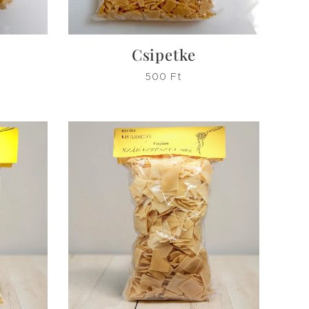
Csipetke
500
Ft