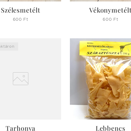
Szélesmetélt
Vékonymetél
600
Ft
600
Ft
aktáron
Tarhonya
Lebbencs