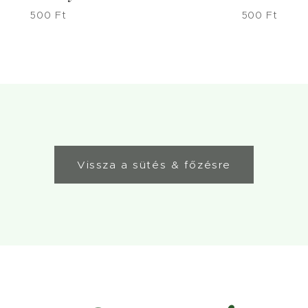
500
Ft
500
Ft
Vissza a sütés & főzésre