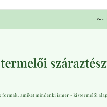
Kezd
termelői száraztés
s formák, amiket mindenki ismer - kistermelői ala