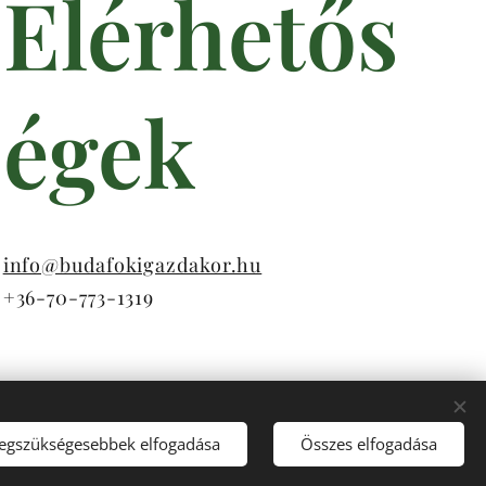
Elérhetős
égek
info@budafokigazdakor.hu
+36-70-773-1319
legszükségesebbek elfogadása
Összes elfogadása