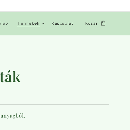
őlap
Termékek
Kapcsolat
Kosár
zták
panyagból.