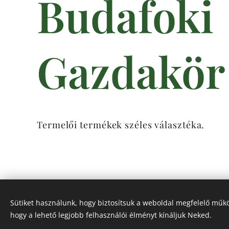
Budafoki
Gazdakör
Termelői termékek széles választéka.
Sütiket használunk, hogy biztosítsuk a weboldal megfelelő műkö
hogy a lehető legjobb felhasználói élményt kínáljuk Neked.