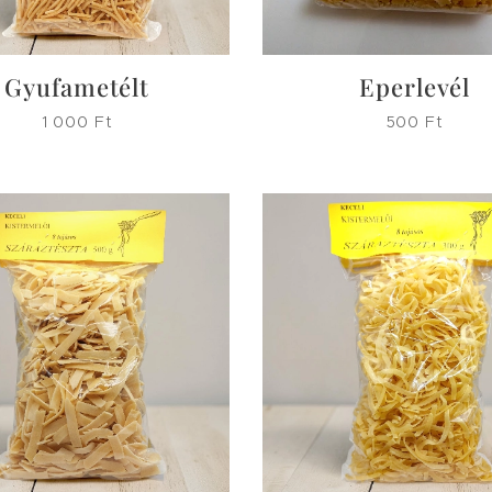
Gyufametélt
Eperlevél
1 000
Ft
500
Ft