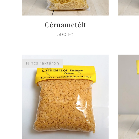
Cérnametélt
500
Ft
Nincs raktáron