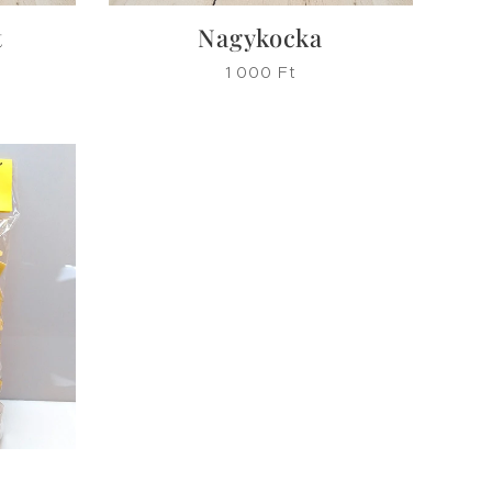
t
Nagykocka
1 000
Ft