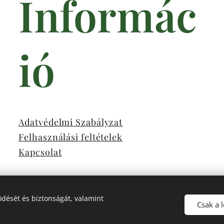
Informác
ió
Adatvédelmi Szabályzat
Felhasználási feltételek
Kapcsolat
dését és biztonságát, valamint
Csak a 
Az oldalt a
Webnode
működteti
Sütik